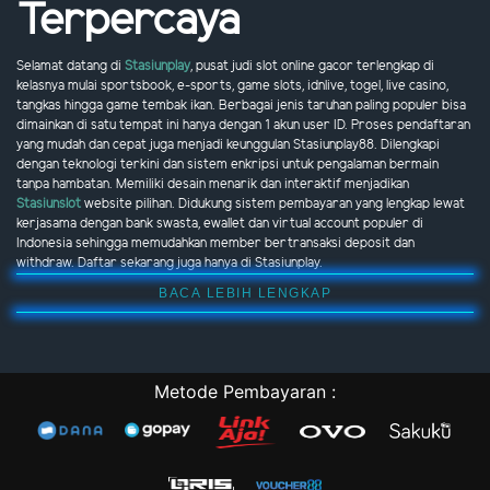
Terpercaya
Selamat datang di
Stasiunplay
, pusat judi slot online gacor terlengkap di
kelasnya mulai sportsbook, e-sports, game slots, idnlive, togel, live casino,
tangkas hingga game tembak ikan. Berbagai jenis taruhan paling populer bisa
dimainkan di satu tempat ini hanya dengan 1 akun user ID. Proses pendaftaran
yang mudah dan cepat juga menjadi keunggulan Stasiunplay88. Dilengkapi
dengan teknologi terkini dan sistem enkripsi untuk pengalaman bermain
tanpa hambatan. Memiliki desain menarik dan interaktif menjadikan
Stasiunslot
website pilihan. Didukung sistem pembayaran yang lengkap lewat
kerjasama dengan bank swasta, ewallet dan virtual account populer di
Indonesia sehingga memudahkan member bertransaksi deposit dan
withdraw. Daftar sekarang juga hanya di Stasiunplay.
BACA LEBIH LENGKAP
Metode Pembayaran :