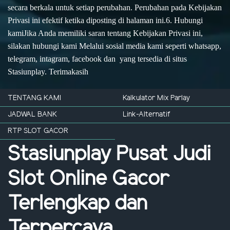
secara berkala untuk setiap perubahan. Perubahan pada Kebijakan 
Privasi ini efektif ketika diposting di halaman ini.6. Hubungi 
kamiJika Anda memiliki saran tentang Kebijakan Privasi ini, 
silakan hubungi kami Melalui sosial media kami seperti whatsapp, 
telegram, intagram, facebook dan  yang tersedia di situs 
Stasiunplay. Terimakasih
TENTANG KAMI
Kalkulator Mix Parlay
JADWAL BANK
Link-Alternatif
RTP SLOT GACOR
Stasiunplay Pusat Judi
Slot Online Gacor
Terlengkap dan
Terpercaya