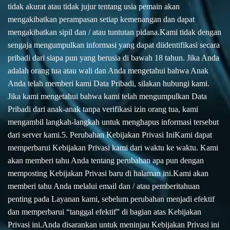
tidak akurat atau tidak jujur tentang usia pemain akan 
mengakibatkan perampasan setiap kemenangan dan dapat 
mengakibatkan sipil dan / atau tuntutan pidana.Kami tidak dengan 
sengaja mengumpulkan informasi yang dapat diidentifikasi secara 
pribadi dari siapa pun yang berusia di bawah 18 tahun. Jika Anda 
adalah orang tua atau wali dan Anda mengetahui bahwa Anak 
Anda telah memberi kami Data Pribadi, silakan hubungi kami. 
Jika kami mengetahui bahwa kami telah mengumpulkan Data 
Pribadi dari anak-anak tanpa verifikasi izin orang tua, kami 
mengambil langkah-langkah untuk menghapus informasi tersebut 
dari server kami.5. Perubahan Kebijakan Privasi IniKami dapat 
memperbarui Kebijakan Privasi kami dari waktu ke waktu. Kami 
akan memberi tahu Anda tentang perubahan apa pun dengan 
memposting Kebijakan Privasi baru di halaman ini.Kami akan 
memberi tahu Anda melalui email dan / atau pemberitahuan 
penting pada Layanan kami, sebelum perubahan menjadi efektif 
dan memperbarui “tanggal efektif” di bagian atas Kebijakan 
Privasi ini.Anda disarankan untuk meninjau Kebijakan Privasi ini 