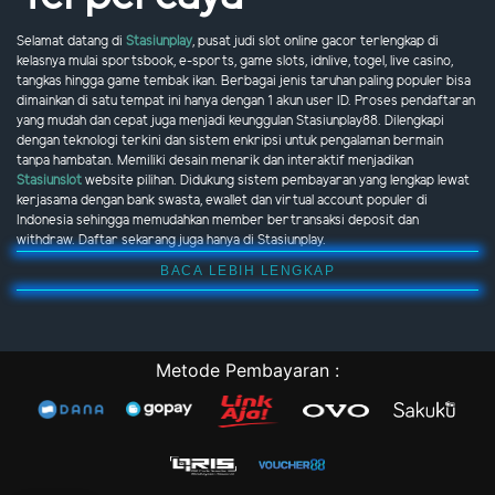
Selamat datang di
Stasiunplay
, pusat judi slot online gacor terlengkap di
kelasnya mulai sportsbook, e-sports, game slots, idnlive, togel, live casino,
tangkas hingga game tembak ikan. Berbagai jenis taruhan paling populer bisa
dimainkan di satu tempat ini hanya dengan 1 akun user ID. Proses pendaftaran
yang mudah dan cepat juga menjadi keunggulan Stasiunplay88. Dilengkapi
dengan teknologi terkini dan sistem enkripsi untuk pengalaman bermain
tanpa hambatan. Memiliki desain menarik dan interaktif menjadikan
Stasiunslot
website pilihan. Didukung sistem pembayaran yang lengkap lewat
kerjasama dengan bank swasta, ewallet dan virtual account populer di
Indonesia sehingga memudahkan member bertransaksi deposit dan
withdraw. Daftar sekarang juga hanya di Stasiunplay.
BACA LEBIH LENGKAP
Metode Pembayaran :