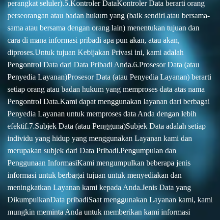
perangkat seluler).5.Kontroler DataKontroler Data berarti orang 
perseorangan atau badan hukum yang (baik sendiri atau bersama-
sama atau bersama dengan orang lain) menentukan tujuan dan 
cara di mana informasi pribadi apa pun akan, atau akan, 
diproses.Untuk tujuan Kebijakan Privasi ini, kami adalah 
Pengontrol Data dari Data Pribadi Anda.6.Prosesor Data (atau 
Penyedia Layanan)Prosesor Data (atau Penyedia Layanan) berarti 
setiap orang atau badan hukum yang memproses data atas nama 
Pengontrol Data.Kami dapat menggunakan layanan dari berbagai 
Penyedia Layanan untuk memproses data Anda dengan lebih 
efektif.7.Subjek Data (atau Pengguna)Subjek Data adalah setiap 
individu yang hidup yang menggunakan Layanan kami dan 
merupakan subjek dari Data Pribadi.Pengumpulan dan 
Penggunaan InformasiKami mengumpulkan beberapa jenis 
informasi untuk berbagai tujuan untuk menyediakan dan 
meningkatkan Layanan kami kepada Anda.Jenis Data yang 
DikumpulkanData pribadiSaat menggunakan Layanan kami, kami 
mungkin meminta Anda untuk memberikan kami informasi 