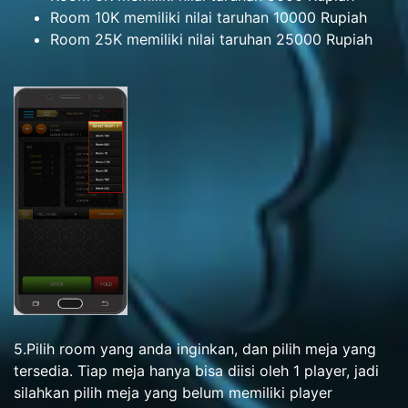
Room 10K memiliki nilai taruhan 10000 Rupiah
Room 25K memiliki nilai taruhan 25000 Rupiah
5.Pilih room yang anda inginkan, dan pilih meja yang
tersedia. Tiap meja hanya bisa diisi oleh 1 player, jadi
silahkan pilih meja yang belum memiliki player