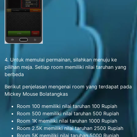
4. Untuk memulai permainan, silahkan menuju ke
pilihan meja. Setiap room memiliki nilai taruhan yang
berbeda
Berikut penjelasan mengenai room yang terdapat pada
Mickey Mouse Bolatangkas
Room 100 memiliki nilai taruhan 100 Rupiah
Room 500 memiliki nilai taruhan 500 Rupiah
Room 1K memiliki nilai taruhan 1000 Rupiah
Room 2.5K memiliki nilai taruhan 2500 Rupiah
Room 5K memiliki nilai taruhan 5000 Rupiah