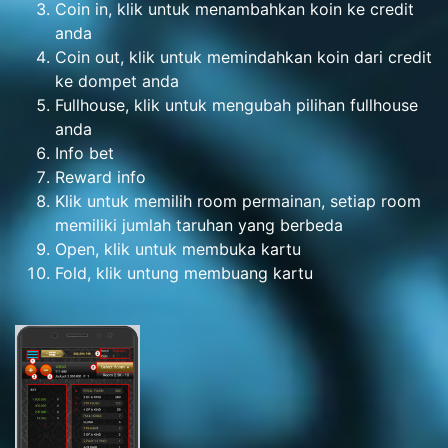
Coin in, klik untuk menambahkan koin ke credit
anda
Coin out, klik untuk memindahkan koin dari credit
ke dompet anda
Fullhouse, klik untuk mengubah pilihan fullhouse
anda
Info bet
Reward info
Klik untuk memilih room permainan, setiap room
memiliki jumlah taruhan yang berbeda
Open, klik untuk membuka kartu
Fold, klik untung membuang kartu