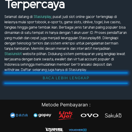
Terpercaya
Selamat datang di
Stasiunplay
, pusat judi slot online gacor terlengkap di
kelasnya mulai sportsbook, e-sports, game slots, idnlive, togel, live casino,
tangkas hingga game tembak ikan. Berbagai jenis taruhan paling populer bisa
dimainkan di satu tempat ini hanya dengan 1 akun user ID. Proses pendaftaran
yang mudah dan cepat juga menjadi keunggulan Stasiunplay88. Dilengkapi
dengan teknologi terkini dan sistem enkripsi untuk pengalaman bermain
tanpa hambatan. Memiliki desain menarik dan interaktif menjadikan
Stasiunslot
website pilihan. Didukung sistem pembayaran yang lengkap lewat
kerjasama dengan bank swasta, ewallet dan virtual account populer di
Indonesia sehingga memudahkan member bertransaksi deposit dan
withdraw. Daftar sekarang juga hanya di Stasiunplay.
BACA LEBIH LENGKAP
Metode Pembayaran :