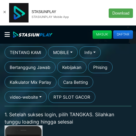
×
STASIUNPLAY
Download
STASIUNPLAY Mobile App
MASUK
DAFTAR
TENTANG KAMI
MOBILE
Info
Bertanggung Jawab
Kebijakan
Phising
Kalkulator Mix Parlay
Cara Betting
video-website
RTP SLOT GACOR
1. Setelah sukses login, pilih TANGKAS. Silahkan
tunggu loading hingga selesai