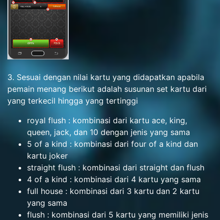
3. Sesuai dengan nilai kartu yang didapatkan apabila
pemain menang berikut adalah susunan set kartu dari
yang terkecil hingga yang tertinggi
royal flush : kombinasi dari kartu ace, king,
queen, jack, dan 10 dengan jenis yang sama
5 of a kind : kombinasi dari four of a kind dan
kartu joker
straight flush : kombinasi dari straight dan flush
4 of a kind : kombinasi dari 4 kartu yang sama
full house : kombinasi dari 3 kartu dan 2 kartu
yang sama
flush : kombinasi dari 5 kartu yang memiliki jenis