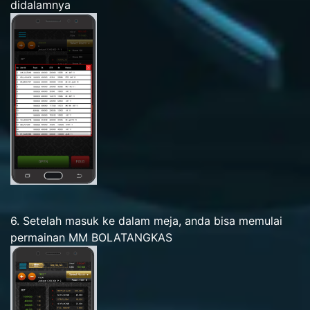
didalamnya
6. Setelah masuk ke dalam meja, anda bisa memulai
permainan MM BOLATANGKAS