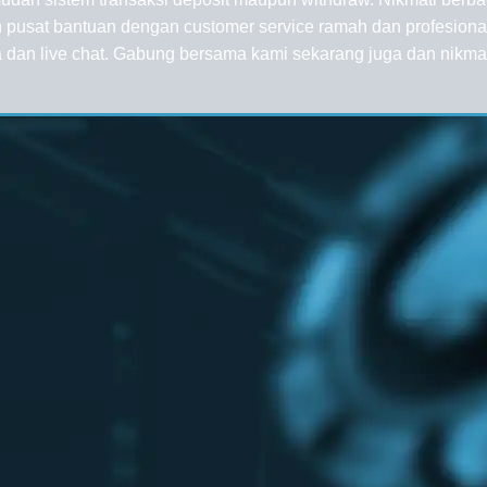
eh pusat bantuan dengan customer service ramah dan profesion
a dan live chat. Gabung bersama kami sekarang juga dan nikmati 