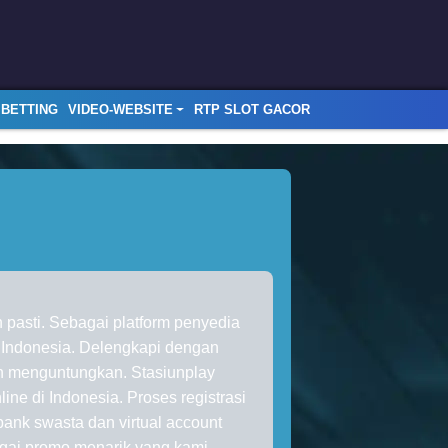
 BETTING
VIDEO-WEBSITE
RTP SLOT GACOR
 pasti. Sebagai platform penyedia 
i Indonesia. Delengkapi dengan 
n menguntungkan. Stasiunplay 
ine di Indonesia. Proses registrasi 
nk swasta dan virtual account 
gai promo menarik yang kami 