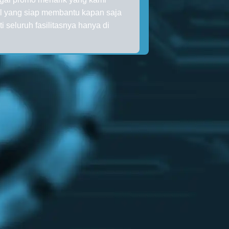
al yang siap membantu kapan saja 
seluruh fasilitasnya hanya di 